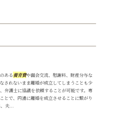
のある
養育費
や面会交流、慰謝料、財産分与な
なされないまま離婚が成立してしまうことも少
、弁護士に協議を依頼することが可能です。専
ことで、円滑に離婚を成立させることに繋がり
夫...