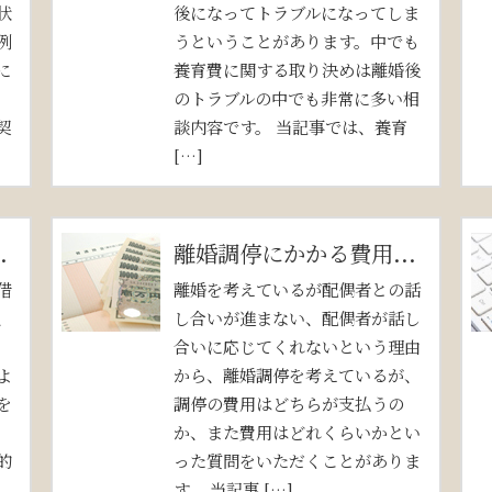
状
後になってトラブルになってしま
例
うということがあります。中でも
に
養育費に関する取り決めは離婚後
のトラブルの中でも非常に多い相
契
談内容です。 当記事では、養育
[…]
.
離婚調停にかかる費用...
借
離婚を考えているが配偶者との話
、
し合いが進まない、配偶者が話し
。
合いに応じてくれないという理由
よ
から、離婚調停を考えているが、
を
調停の費用はどちらが支払うの
か、また費用はどれくらいかとい
的
った質問をいただくことがありま
す。 当記事 […]