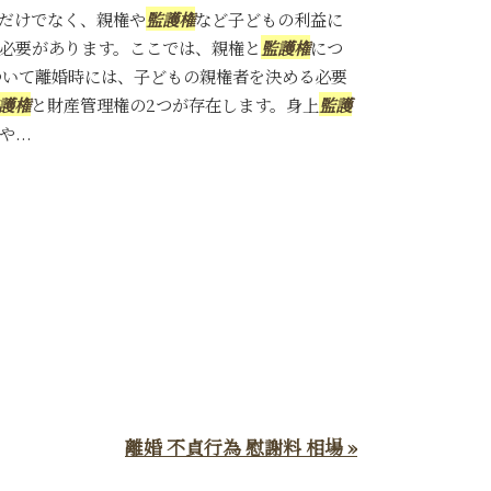
だけでなく、親権や
監護権
など子どもの利益に
必要があります。ここでは、親権と
監護権
につ
ついて離婚時には、子どもの親権者を決める必要
護権
と財産管理権の2つが存在します。身上
監護
...
離婚 不貞行為 慰謝料 相場 »