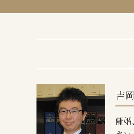
審判離婚とは
離婚調停 流れ
養育費 再婚した場合
親権 父親
離婚 不貞行為 慰謝料
面会交流権 民法
離婚協議書
協議離婚 慰謝料
財産分与 住宅ローン
協議離婚 公正証書
協議離婚 証人
吉岡
親権者とは
離婚調停 費用 どちらが払う
離婚理由
離婚
財産分与 退職金
調停離婚 離婚届