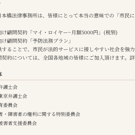
。
任意売却とは わかりやすく
不動産トラブル 弁護士
日本橋法律事務所は、皆様にとって本当の意味での「市民に
貸店舗 大家 義務
け顧問契約「マイ・ロイヤー~月額5000円」(税別)
向け顧問契約「予防法務プラン」
供することで、市民が法的サービスに接しやすい社会を強力
問契約については、全国各地域の皆様にご加入頂けます。詳
体
弁護士会
東京弁護士会
育委員会
者・障害者の権利に関する特別委員会
被害者支援委員会