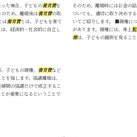
なった場合、子どもの
養育費
を
そのため、離婚時にはお金の話
そのため、離婚後は
養育費
の取
ついても、適切に取り決めする
とは
養育費
とは、子どもを育て
いてご紹介します。 ■親権に
には、経済的・社会的に自立し
があります。親権には、身上
監
権
は、子どもの面倒を見ることや
料、子どもの親権、
養育費
など
ことを指します。協議離婚は、
夫婦間の協議だけで成立するこ
ことが重要になるということで