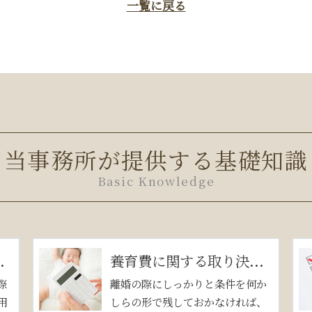
一覧に戻る
当事務所が提供する基礎知識
Basic Knowledge
.
養育費に関する取り決...
際
離婚の際にしっかりと条件を何か
用
しらの形で残しておかなければ、