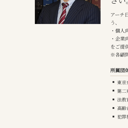
さい
離婚 審判
監護権 証明
アーチ
離婚 財産分与
う、
・個人向
・企業
をご提
※各顧
所属団
東京
第二
法教
高齢
犯罪