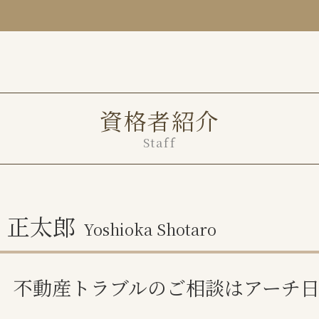
不動産売買 トラブル
境界塀 トラブル
不動産売買トラブル 相談
家賃滞納 裁判
境界トラブル 弁護士
任意売却 費用
資格者紹介
境界トラブル
Staff
不動産トラブル 事例
事業用 賃貸借契約書
相続 不動産 共有分割
土地 境界トラブル
 正太郎
Yoshioka Shotaro
共有不動産 相続
不動産トラブル 無料相談
家賃滞納 何も言われない
、不動産トラブルのご相談はアーチ
任意売却 方法
土地境界トラブル 越境