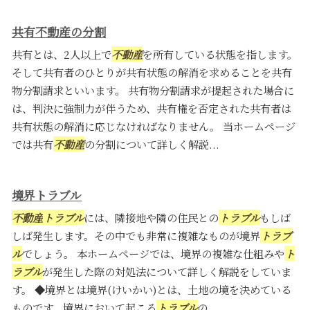
共有不動産の分割
共有とは、2人以上で
不動産
を所有している状態を指します。
そして共有者のひとりが共有状態の解消を求めることを共有
物分割請求といいます。 共有物分割請求が提起された場合に
は、判決に強制力が伴うため、共有権を否定された共有者は
共有状態の解消に応じなければなりません。 当ホームページ
では共有
不動産
の分割について詳しく解説...
境界トラブル
不動産
トラブル
には、隣接地や隣の住民との
トラブル
もしば
しば発生します。その中でも非常に複雑なものが境界
トラブ
ル
でしょう。 本ホームページでは、境界の複雑な仕組みや
ト
ラブル
が発生した際の対処法について詳しく解説をしていま
す。 ◆境界とは境界(けいかい)とは、土地の境を決めている
ものです。境界において起こる
トラブル
の...