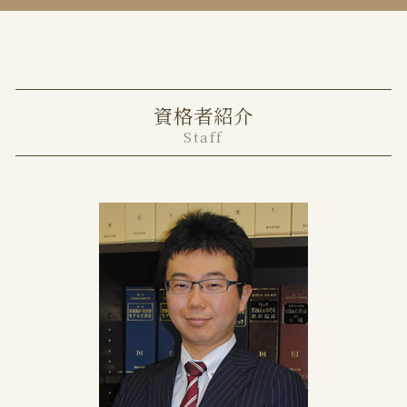
離婚方法
目黒区 不動産トラブル 弁護士
不動産売買トラブル 相談
離婚裁判 弁護士費用
千代田区 不動産トラブル 弁護士
貸店舗 大家 義務
協議離婚とは
千代田区 離婚 弁護士
相続 不動産 共有分割
審判離婚とは
港区 離婚 弁護士
任意売却 不動産会社
離婚 財産分与
資格者紹介
中央区 不動産トラブル 弁護士
不動産トラブル 弁護士
法定養育費 いつから
Staff
目黒区 離婚 弁護士
境界トラブル 相談
離婚の原因
中央区 離婚 弁護士
不動産売買 トラブル
協議離婚 慰謝料
不動産トラブル 弁護士 費用
協議離婚 公正証書
共有不動産の売却
離婚裁判 期間
不動産トラブル 無料相談
養育費 公正証書
不動産トラブル 事例
財産分与 退職金
遺産分割協議書 不動産 共有
協議離婚とは 証人
土地 境界トラブル
離婚届 提出先
任意売却 メリット
家賃滞納 強制退去
任意売却 流れ 期間