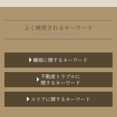
よく検索されるキーワード
Search Keyword
離婚に関するキーワード
調停離婚 弁護士
不動産トラブルに
関するキーワード
面会交流 誰の権利
離婚調停 期間
家賃滞納 保証会社
離婚 不貞行為 慰謝料
エリアに関するキーワード
境界塀 トラブル
離婚届 必要書類
任意売却 方法
監護権 証明
港区 不動産トラブル 弁護士
立ち退き 弁護士