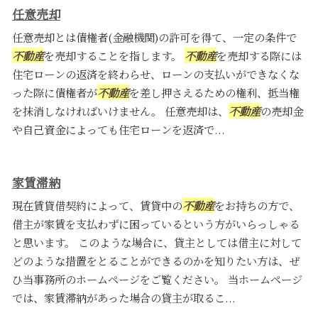
任意売却
任意売却とは債権者(金融機関)の許可を得て、一定の条件で
不動産
を売却することを指します。
不動産
を売却する際には
住宅ローンの返済を終わらせ、ローンの支払いができなくな
った際に債権者が
不動産
を差し押さえるための権利、抵当権
を抹消しなければいけません。 任意売却は、
不動産
の売却金
や自己資金によっても住宅ローンを返済で...
家賃滞納
現在賃貸借契約によって、賃貸中の
不動産
をお持ちの方で、
借主が家賃を支払わずに困っているという方がいらっしゃる
と思います。 このような場合に、貸主としては借主に対して
どのような措置をとることができるのかを知りたい方は、ぜ
ひ当事務所のホームページをご覧ください。 当ホームページ
では、家賃滞納があった場合の貸主が取るこ...