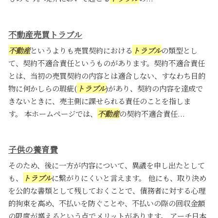
不動産売買トラブル
不動産
というよりも売買契約における
トラブル
の類型とし
て、契約不適合責任というものがあります。契約不適合責任
とは、当初の売買契約の内容とは適合しない、すなわち目的
物に何かしらの瑕疵(
トラブル
)があり、契約の内容を達成で
きないときに、売主側に課せられる責任のことを指しま
す。 本ホームページでは、
不動産
の契約不適合責任...
子供の養育費
そのため、後に一方が内容について、異議を申し出たとして
も、
トラブル
に繋がりにくいと言えます。 他にも、取り決め
を公的な書類として残しておくことで、債務者に対する心理
的拘束を高め、不払いを防ぐことや、不払いの際の回収金額
の限度が増えるという点でメリットがあります。 アーチ日本