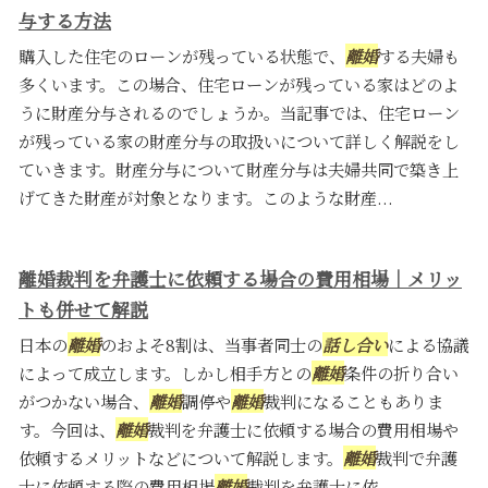
与する方法
購入した住宅のローンが残っている状態で、
離婚
する夫婦も
多くいます。この場合、住宅ローンが残っている家はどのよ
うに財産分与されるのでしょうか。当記事では、住宅ローン
が残っている家の財産分与の取扱いについて詳しく解説をし
ていきます。財産分与について財産分与は夫婦共同で築き上
げてきた財産が対象となります。このような財産...
離婚裁判を弁護士に依頼する場合の費用相場｜メリッ
トも併せて解説
日本の
離婚
のおよそ8割は、当事者同士の
話し合い
による協議
によって成立します。しかし相手方との
離婚
条件の折り合い
がつかない場合、
離婚
調停や
離婚
裁判になることもありま
す。今回は、
離婚
裁判を弁護士に依頼する場合の費用相場や
依頼するメリットなどについて解説します。
離婚
裁判で弁護
士に依頼する際の費用相場
離婚
裁判を弁護士に依...