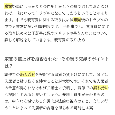
離婚
の際にしっかりと条件を何かしらの形で残しておかなけ
れば、後になってトラブルになってしまうということがあり
ます。中でも養育費に関する取り決めは
離婚
後のトラブルの
中でも非常に多い相談内容です。 当記事では、養育費に関す
る取り決めを公正証書に残すメリットや書き方などについて
詳しく解説をしていきます。養育費の取り決め...
家賃の値上げを拒否された…その後の交渉のポイント
は？
調停での
話し合い
を検討する家賃の賃上げに関して、まずは
入居者と粘り強く交渉することが大切です。それでも入居者
の合意が得られなければ弁護士に依頼し、調停での
話し合い
も検討してみると良いでしょう。弁護士費用がかかるもの
の、中立な立場である弁護士が法的な視点のもと、交渉を行
うことによって入居者の合意を得られる可能性は高...