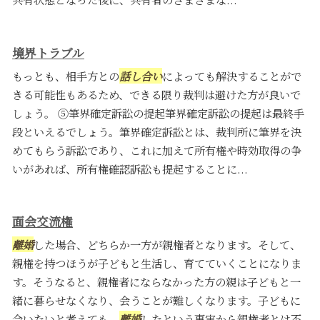
境界トラブル
もっとも、相手方との
話し合い
によっても解決することがで
きる可能性もあるため、できる限り裁判は避けた方が良いで
しょう。 ⑤筆界確定訴訟の提起筆界確定訴訟の提起は最終手
段といえるでしょう。筆界確定訴訟とは、裁判所に筆界を決
めてもらう訴訟であり、これに加えて所有権や時効取得の争
いがあれば、所有権確認訴訟も提起することに...
面会交流権
離婚
した場合、どちらか一方が親権者となります。そして、
親権を持つほうが子どもと生活し、育てていくことになりま
す。そうなると、親権者にならなかった方の親は子どもと一
緒に暮らせなくなり、会うことが難しくなります。子どもに
会いたいと考えても、
離婚
したという事実から親権者とは不