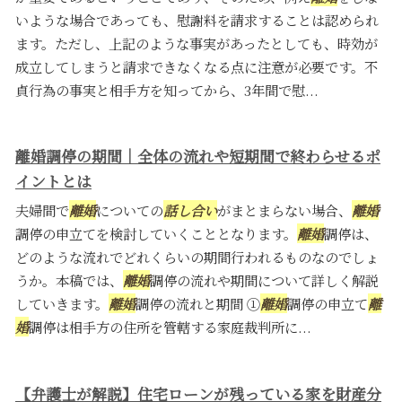
いような場合であっても、慰謝料を請求することは認められ
ます。ただし、上記のような事実があったとしても、時効が
成立してしまうと請求できなくなる点に注意が必要です。不
貞行為の事実と相手方を知ってから、3年間で慰...
離婚調停の期間｜全体の流れや短期間で終わらせるポ
イントとは
夫婦間で
離婚
についての
話し合い
がまとまらない場合、
離婚
調停の申立てを検討していくこととなります。
離婚
調停は、
どのような流れでどれくらいの期間行われるものなのでしょ
うか。本稿では、
離婚
調停の流れや期間について詳しく解説
していきます。
離婚
調停の流れと期間 ①
離婚
調停の申立て
離
婚
調停は相手方の住所を管轄する家庭裁判所に...
【弁護士が解説】住宅ローンが残っている家を財産分