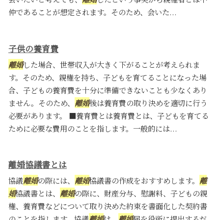
仲であることが想定されます。そのため、会いた...
子供の養育費
離婚
した場合、世帯収入が大きく下がることが考えられま
す。そのため、親権を持ち、子どもを育てることになった場
合、子どもの養育費を十分に準備できないことも少なくあり
ません。そのため、
離婚
後は養育費の取り決めを適切に行う
必要があります。 ■養育費とは養育費とは、子どもを育てる
ために必要な費用のことを指します。一般的には...
離婚協議書とは
協議
離婚
の際には、
離婚
協議書の作成をおすすめします。
離
婚
協議書とは、
離婚
の際に、財産分与、慰謝料、子どもの親
権、養育費などについて取り決めた約束を書面化した契約書
のことを指します。協議
離婚
は、
離婚
届を役所に提出するだ