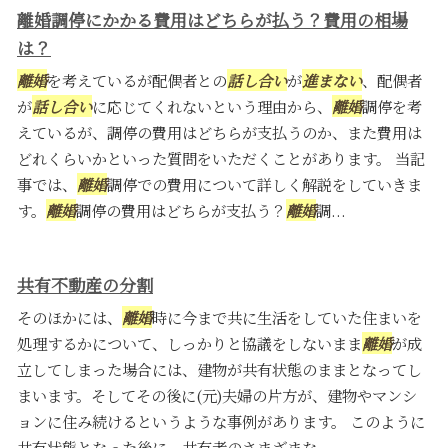
離婚調停にかかる費用はどちらが払う？費用の相場
は？
離婚
を考えているが配偶者との
話し合い
が
進まない
、配偶者
が
話し合い
に応じてくれないという理由から、
離婚
調停を考
えているが、調停の費用はどちらが支払うのか、また費用は
どれくらいかといった質問をいただくことがあります。 当記
事では、
離婚
調停での費用について詳しく解説をしていきま
す。
離婚
調停の費用はどちらが支払う？
離婚
調...
共有不動産の分割
そのほかには、
離婚
時に今まで共に生活をしていた住まいを
処理するかについて、しっかりと協議をしないまま
離婚
が成
立してしまった場合には、建物が共有状態のままとなってし
まいます。そしてその後に(元)夫婦の片方が、建物やマンシ
ョンに住み続けるというような事例があります。 このように
共有状態となった後に、共有者のさまざまな...