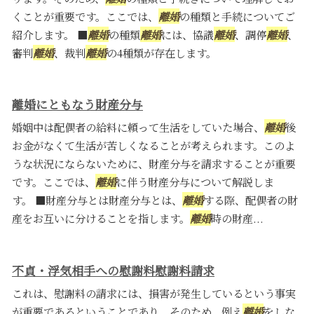
くことが重要です。ここでは、
離婚
の種類と手続についてご
紹介します。 ■
離婚
の種類
離婚
には、協議
離婚
、調停
離婚
、
審判
離婚
、裁判
離婚
の4種類が存在します。
離婚にともなう財産分与
婚姻中は配偶者の給料に頼って生活をしていた場合、
離婚
後
お金がなくて生活が苦しくなることが考えられます。このよ
うな状況にならないために、財産分与を請求することが重要
です。ここでは、
離婚
に伴う財産分与について解説しま
す。 ■財産分与とは財産分与とは、
離婚
する際、配偶者の財
産をお互いに分けることを指します。
離婚
時の財産...
不貞・浮気相手への慰謝料慰謝料請求
これは、慰謝料の請求には、損害が発生しているという事実
が重要であるということであり、そのため、例え
離婚
をしな