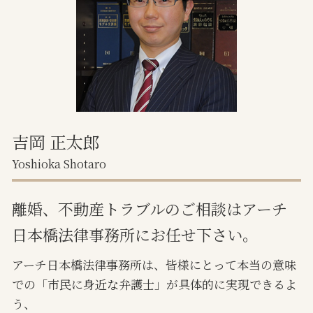
離婚 話し合い 進まない
境界トラブル
調停離婚 期間
不動産売買 トラブル 弁護士
離婚裁判 流れ
境界トラブル 相談
任意売却 流れ 期間
任意売却 方法
吉岡 正太郎
Yoshioka Shotaro
離婚、不動産トラブルのご相談はアーチ
日本橋法律事務所にお任せ下さい。
アーチ日本橋法律事務所は、皆様にとって本当の意味
での「市民に身近な弁護士」が具体的に実現できるよ
う、