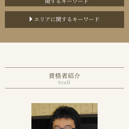
関するキーワード
協議離婚 公正証書
協議離婚 証人
不動産売買 トラブル
財産分与 退職金
エリアに関するキーワード
家賃滞納 保証会社
離婚裁判 費用
不動産トラブル 事例
協議離婚とは 証人
中央区 不動産トラブル 弁護士
家賃滞納 時効
離婚協議
港区 離婚 弁護士
不動産 サブリース
不貞行為 離婚できない
目黒区 不動産トラブル 弁護士
家賃滞納 強制退去
離婚裁判 期間
千代田区 離婚 弁護士
任意売却 費用
離婚訴訟
中央区 離婚 弁護士
家賃滞納 いつまで
養育費 公正証書
資格者紹介
目黒区 離婚 弁護士
不動産 トラブル 多い
離婚
Staff
港区 不動産トラブル 弁護士
任意売却 不動産会社
離婚届 必要書類
千代田区 不動産トラブル 弁護士
共有不動産 相続
離婚裁判 弁護士なし
任意売却とは
離婚裁判 弁護士費用
任意売却 メリット
離婚調停 流れ
家賃滞納 裁判
離婚調停 費用 どちらが払う
土地境界トラブル 越境