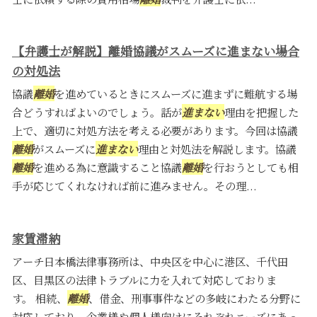
【弁護士が解説】離婚協議がスムーズに進まない場合
の対処法
協議
離婚
を進めているときにスムーズに進まずに難航する場
合どうすればよいのでしょう。話が
進まない
理由を把握した
上で、適切に対処方法を考える必要があります。今回は協議
離婚
がスムーズに
進まない
理由と対処法を解説します。協議
離婚
を進める為に意識すること協議
離婚
を行おうとしても相
手が応じてくれなければ前に進みません。その理...
家賃滞納
アーチ日本橋法律事務所は、中央区を中心に港区、千代田
区、目黒区の法律トラブルに力を入れて対応しておりま
す。 相続、
離婚
、借金、刑事事件などの多岐にわたる分野に
対応しており、企業様や個人様向けにそれぞれニーズにあっ