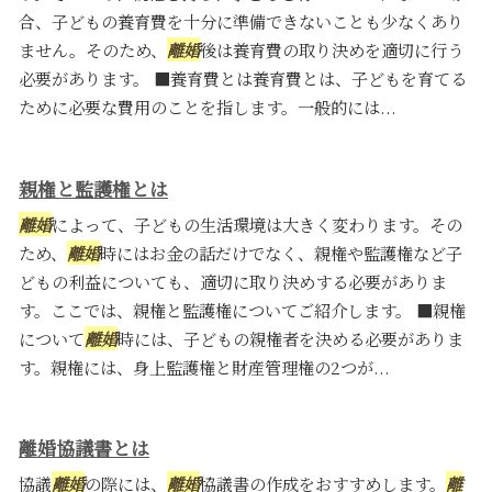
合、子どもの養育費を十分に準備できないことも少なくあり
ません。そのため、
離婚
後は養育費の取り決めを適切に行う
必要があります。 ■養育費とは養育費とは、子どもを育てる
ために必要な費用のことを指します。一般的には...
親権と監護権とは
離婚
によって、子どもの生活環境は大きく変わります。その
ため、
離婚
時にはお金の話だけでなく、親権や監護権など子
どもの利益についても、適切に取り決めする必要がありま
す。ここでは、親権と監護権についてご紹介します。 ■親権
について
離婚
時には、子どもの親権者を決める必要がありま
す。親権には、身上監護権と財産管理権の2つが...
離婚協議書とは
協議
離婚
の際には、
離婚
協議書の作成をおすすめします。
離