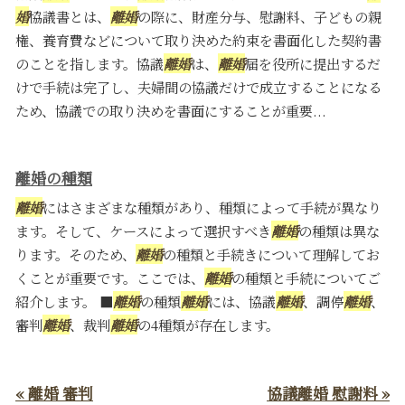
婚
協議書とは、
離婚
の際に、財産分与、慰謝料、子どもの親
権、養育費などについて取り決めた約束を書面化した契約書
のことを指します。協議
離婚
は、
離婚
届を役所に提出するだ
けで手続は完了し、夫婦間の協議だけで成立することになる
ため、協議での取り決めを書面にすることが重要...
離婚の種類
離婚
にはさまざまな種類があり、種類によって手続が異なり
ます。そして、ケースによって選択すべき
離婚
の種類は異な
ります。そのため、
離婚
の種類と手続きについて理解してお
くことが重要です。ここでは、
離婚
の種類と手続についてご
紹介します。 ■
離婚
の種類
離婚
には、協議
離婚
、調停
離婚
、
審判
離婚
、裁判
離婚
の4種類が存在します。
« 離婚 審判
協議離婚 慰謝料 »