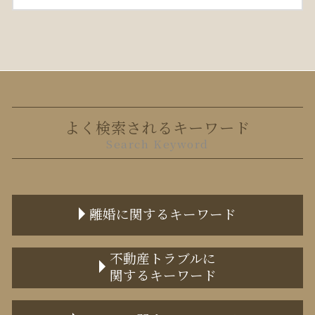
よく検索されるキーワード
Search Keyword
離婚に関するキーワード
離婚協議書 公正証書
不動産トラブルに
関するキーワード
面会交流権 拒否
不貞行為 離婚できない
不動産トラブル 事例
養育費 公正証書