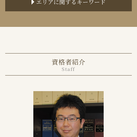
エリアに関するキーワード
家賃 値上げ 交渉
離婚方法
家賃滞納 何も言われない
離婚調停 聞かれること
中央区 離婚 弁護士
共有不動産 分割請求
監護権 養育費
港区 離婚 弁護士
貸店舗 大家 義務
離婚裁判 期間
港区 不動産トラブル 弁護士
不動産売買 トラブル
調停離婚 期間
千代田区 離婚 弁護士
任意売却 競売
離婚調停 別居
目黒区 離婚 弁護士
事業用 賃貸借契約書
面会交流権
資格者紹介
中央区 不動産トラブル 弁護士
家賃滞納 強制退去
離婚届 証人
Staff
目黒区 不動産トラブル 弁護士
家賃滞納 いつまで
離婚裁判 弁護士費用
千代田区 不動産トラブル 弁護士
任意売却 メリット
離婚
任意売却 不動産会社
協議離婚 証人
境界塀 トラブル
離婚 不貞行為 慰謝料 相場
土地境界トラブル 相談
離婚 審判
任意売却とは メリット デメリット
離婚届 必要書類
共有不動産の売却
離婚 財産分与
不動産トラブル 無料相談
審判離婚とは