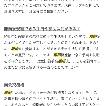
たプログラムもご用意しております。現在トラブルを抱えて
お困りの方は、お気軽にご相談ください。
離婚後受給できる手当や扶助は何がある？
婚姻中は配偶者の給料に頼って生活をしていた場合、
離婚
後
お金がなくて生活が苦しくなることが考えられます。そのた
め、
離婚
後に受給することができる手当や扶助を把握してお
くことが重要です。ここでは、
離婚
後受給できる手当や扶助
をご紹介します。 ・児童扶養手当
離婚
後、子どもを養育する
母または父に支給される手当のことです。かつ...
面会交流権
離婚
した場合、どちらか一方が親権者となります。そして、
親権を持つほうが子どもと生活し、育てていくことになりま
す。そうなると、親権者にならなかった方の親は子どもと一