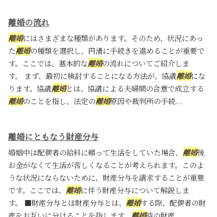
離婚の流れ
離婚
にはさまざまな種類があります。そのため、状況にあっ
た
離婚
の種類を選択し、円滑に手続きを進めることが重要で
す。ここでは、基本的な
離婚
の流れについてご紹介しま
す。 まず、最初に検討することになる方法が、協議
離婚
にな
ります。協議
離婚
とは、協議による夫婦間の合意で成立する
離婚
のことを指し、法定の
離婚
原因や裁判所の手続...
離婚にともなう財産分与
婚姻中は配偶者の給料に頼って生活をしていた場合、
離婚
後
お金がなくて生活が苦しくなることが考えられます。このよ
うな状況にならないために、財産分与を請求することが重要
です。ここでは、
離婚
に伴う財産分与について解説しま
す。 ■財産分与とは財産分与とは、
離婚
する際、配偶者の財
産をお互いに分けることを指します。
離婚
時の財産...