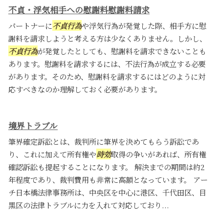
不貞・浮気相手への慰謝料慰謝料請求
パートナーに
不貞行為
や浮気行為が発覚した際、相手方に慰
謝料を請求しようと考える方は少なくありません。しかし、
不貞行為
が発覚したとしても、慰謝料を請求できないことも
あります。慰謝料を請求するには、不法行為が成立する必要
があります。そのため、慰謝料を請求するにはどのように対
応すべきなのか理解しておく必要があります。
境界トラブル
筆界確定訴訟とは、裁判所に筆界を決めてもらう訴訟であ
り、これに加えて所有権や
時効
取得の争いがあれば、所有権
確認訴訟も提起することになります。 解決までの期間は約2
年程度であり、裁判費用も非常に高額となっています。 アー
チ日本橋法律事務所は、中央区を中心に港区、千代田区、目
黒区の法律トラブルに力を入れて対応しており...