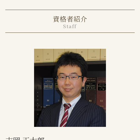
中央区 離婚 弁護士
任意売却とは メリット デメリット
離婚裁判 費用
港区 不動産トラブル 弁護士
不動産 サブリース
離婚調停 費用
資格者紹介
港区 離婚 弁護士
不動産トラブル 弁護士 費用
離婚届 証人
Staff
目黒区 不動産トラブル 弁護士
任意売却とは わかりやすく
養育費 再婚した場合
目黒区 離婚 弁護士
家賃滞納 時効
調停離婚とは
境界トラブル 弁護士
財産分与 退職金
家賃滞納 いつまで
調停離婚 弁護士
任意売却 不動産会社
監護権 養育費
事業用 賃貸借契約書
審判離婚とは
立ち退き 弁護士
協議離婚とは
土地境界トラブル 越境
離婚の原因
任意売却 メリット
家賃滞納 保証会社
不動産 トラブル 多い