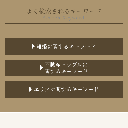
よく検索されるキーワード
Search Keyword
離婚に関するキーワード
養育費 公正証書
不動産トラブルに
関するキーワード
離婚届
監護権 手続き
家賃滞納 信用情報
離婚届 必要書類
エリアに関するキーワード
土地境界トラブル 相談
離婚
境界トラブル
面会交流 誰の権利
千代田区 不動産トラブル 弁護士
共有不動産の売却
離婚調停 費用 どちらが払う
中央区 不動産トラブル 弁護士
家賃滞納 強制退去
面会交流権
千代田区 離婚 弁護士
家賃滞納 自己破産
離婚訴訟