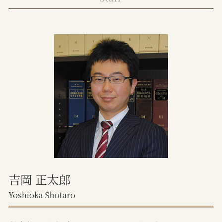
目黒区 不動産トラブル 弁護士
不動産トラブル 弁護士
調停離婚 離婚届
千代田区 離婚 弁護士
事業用 賃貸借契約書
離婚調停 費用 どちらが払う
境界トラブル
離婚裁判 弁護士費用
任意売却とは メリット デメリット
離婚 不貞行為 時効
家賃滞納 裁判
協議離婚とは
任意売却 不動産会社
不貞行為 離婚できない
家賃滞納 何も言われない
離婚届 必要書類
任意売却 競売
協議離婚とは 証人
土地境界トラブル 相談
家賃滞納 自己破産
不動産売却 トラブル
吉岡 正太郎
Yoshioka Shotaro