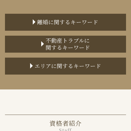
離婚に関するキーワード
離婚 話し合い 進まない
不動産トラブルに
関するキーワード
監護権 養育費
親権者とは
不動産売買 トラブル
離婚届 提出先
エリアに関するキーワード
不動産売買 トラブル 弁護士
離婚調停 流れ
家賃滞納 保証会社
離婚 不貞行為 慰謝料 相場
港区 不動産トラブル 弁護士
土地の境界 トラブル
離婚届 書き方
目黒区 離婚 弁護士
任意売却 期間
離婚裁判 弁護士なし
中央区 不動産トラブル 弁護士
不動産トラブル 弁護士 費用
協議離婚 慰謝料
中央区 離婚 弁護士
任意売却 メリット
財産分与 退職金
千代田区 不動産トラブル 弁護士
境界トラブル 相談
離婚 審判
資格者紹介
港区 離婚 弁護士
境界塀 トラブル
離婚調停 弁護士費用
Staff