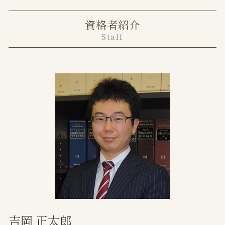
任意売却とは メリット デメリット
離婚方法
中央区 不動産トラブル 弁護士
任意売却 費用
離婚届 証人
資格者紹介
港区 離婚 弁護士
家賃滞納 自己破産
調停離婚 弁護士
Staff
千代田区 不動産トラブル 弁護士
共有不動産 相続
協議離婚 弁護士
中央区 離婚 弁護士
遺産分割協議書 不動産 共有
離婚協議書
任意売却 メリット
監護権 手続き
家賃滞納 強制退去
離婚届 書き方
任意売却 流れ 期間
離婚調停 費用
不動産トラブル 弁護士
面会交流権
土地境界トラブル 越境
協議離婚 慰謝料
不動産 トラブル 多い
面会交流権 拒否
不動産売買トラブル 相談
家賃滞納 時効
境界トラブル 弁護士
吉岡 正太郎