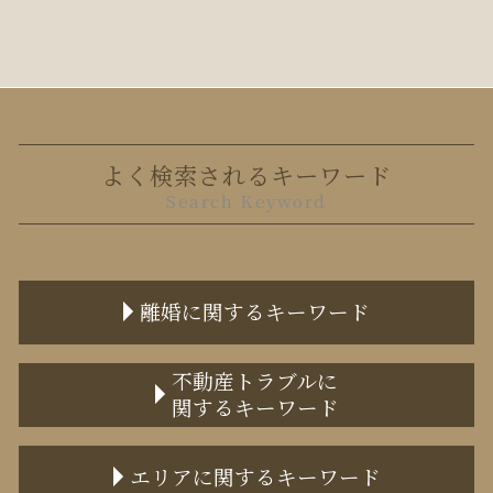
よく検索されるキーワード
Search Keyword
離婚に関するキーワード
面会交流 15歳以上
不動産トラブルに
関するキーワード
離婚協議書
離婚届 書き方
境界トラブル
協議離婚 弁護士
エリアに関するキーワード
土地の境界 トラブル