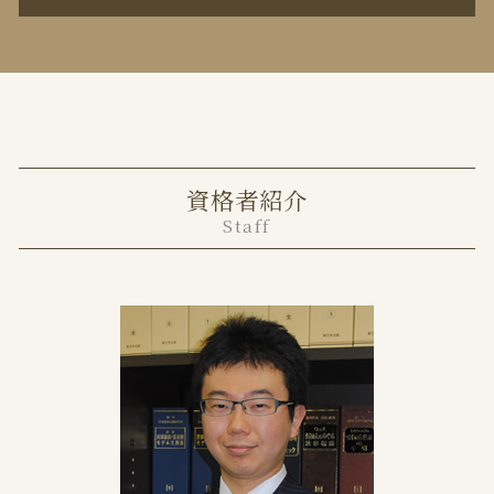
不貞行為 離婚できない
貸店舗 大家 義務
財産分与 住宅ローン
目黒区 離婚 弁護士
任意売却 競売
離婚調停 費用
千代田区 離婚 弁護士
家賃滞納 時効
協議離婚 公正証書
目黒区 不動産トラブル 弁護士
事業用 賃貸借契約書
面会交流権 拒否
中央区 離婚 弁護士
任意売却 方法
親権者とは
千代田区 不動産トラブル 弁護士
土地境界トラブル 相談
離婚届 必要書類
資格者紹介
港区 離婚 弁護士
遺産分割協議書 不動産 共有
離婚協議
Staff
中央区 不動産トラブル 弁護士
家賃滞納 何も言われない
離婚協議書 公正証書
港区 不動産トラブル 弁護士
任意売却 流れ 期間
離婚方法
相続 不動産 共有分割
協議離婚とは 証人
不動産売却 トラブル
監護権 手続き
境界トラブル 弁護士
調停離婚 弁護士
任意売却とは
離婚裁判 弁護士費用
任意売却 メリット
調停離婚 期間
不動産トラブル 事例
調停離婚 離婚届
境界塀 トラブル