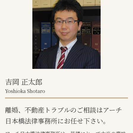
境界塀 トラブル
親権者とは
遺産分割協議書 不動産 共有
面会交流権 拒否
境界トラブル
調停離婚 離婚届
境界トラブル 弁護士
面会交流 誰の権利
不動産売買 トラブル
離婚訴訟
不動産 トラブル 多い
任意売却とは わかりやすく
任意売却 流れ 期間
吉岡 正太郎
Yoshioka Shotaro
離婚、不動産トラブルのご相談はアーチ
日本橋法律事務所にお任せ下さい。