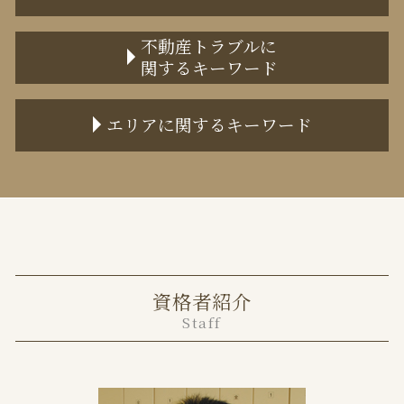
離婚届 証人
不動産トラブルに
関するキーワード
離婚協議書 公正証書
法定養育費 いつから
不動産売買トラブル 相談
協議離婚とは
エリアに関するキーワード
不動産トラブル 事例
養育費 再婚した場合
不動産売買 トラブル 弁護士
離婚調停
目黒区 不動産トラブル 弁護士
共有不動産の売却
離婚調停 弁護士費用
港区 不動産トラブル 弁護士
任意売却とは メリット デメリット
審判離婚とは
中央区 不動産トラブル 弁護士
境界トラブル 相談
離婚届
港区 離婚 弁護士
土地の境界 トラブル
監護権 変更
中央区 離婚 弁護士
任意売却 不動産会社
協議離婚とは 証人
資格者紹介
千代田区 離婚 弁護士
不動産売却 トラブル
財産分与 退職金
Staff
千代田区 不動産トラブル 弁護士
土地 境界トラブル
離婚 不貞行為
目黒区 離婚 弁護士
家賃滞納 何も言われない
面会交流権
事業用 賃貸借契約書
協議離婚 弁護士