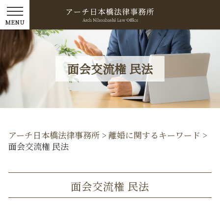
面会交流権 民法
アーチ日本橋法律事務所
>
離婚に関するキーワード
>
面会交流権 民法
面会交流権 民法