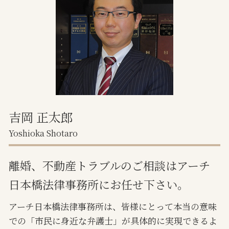
境界トラブル
離婚 審判
事業用 賃貸借契約書
調停離婚 期間
遺産分割協議書 不動産 共有
離婚協議書 公正証書
不動産売却 トラブル
相続 不動産 共有分割
任意売却 不動産会社
吉岡 正太郎
Yoshioka Shotaro
離婚、不動産トラブルのご相談はアーチ
日本橋法律事務所にお任せ下さい。
アーチ日本橋法律事務所は、皆様にとって本当の意味
での「市民に身近な弁護士」が具体的に実現できるよ