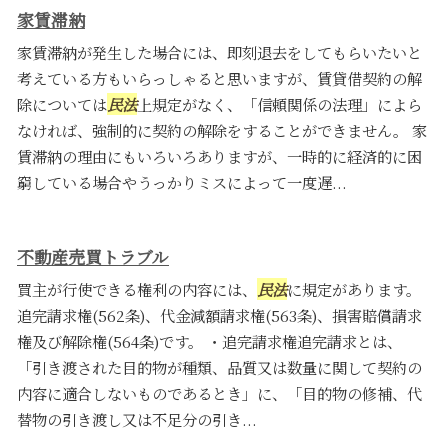
家賃滞納
家賃滞納が発生した場合には、即刻退去をしてもらいたいと
考えている方もいらっしゃると思いますが、賃貸借契約の解
除については
民法
上規定がなく、「信頼関係の法理」によら
なければ、強制的に契約の解除をすることができません。 家
賃滞納の理由にもいろいろありますが、一時的に経済的に困
窮している場合やうっかりミスによって一度遅...
不動産売買トラブル
買主が行使できる権利の内容には、
民法
に規定があります。
追完請求権(562条)、代金減額請求権(563条)、損害賠償請求
権及び解除権(564条)です。 ・追完請求権追完請求とは、
「引き渡された目的物が種類、品質又は数量に関して契約の
内容に適合しないものであるとき」に、「目的物の修補、代
替物の引き渡し又は不足分の引き...