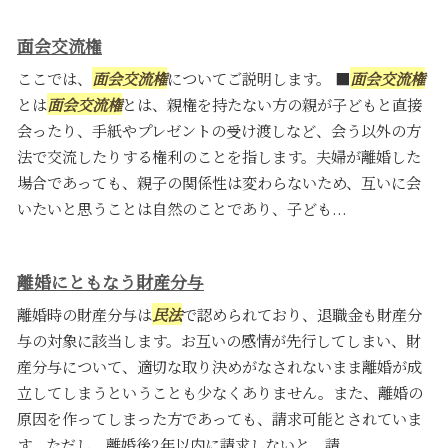
面会交流権
ここでは、
面会交流権
についてご説明します。 ■
面会交流権
とは
面会交流権
とは、親権を持たない方の親が子どもと直接
会ったり、手紙やプレゼントの受け渡しなど、会う以外の方
法で交流したりする権利のことを指します。夫婦が離婚した
場合であっても、親子の関係性は変わらないため、互いに会
いたいと思うことは自然のことであり、子ども...
離婚にともなう財産分与
離婚時の財産分与は
民法
で認められており、退職金も財産分
与の対象に該当します。お互いの感情が先行してしまい、財
産分与について、適切な取り決めがなされないまま離婚が成
立してしまうということも少なくありません。また、離婚の
原因を作ってしまった方であっても、請求可能とされていま
す。ただし、離婚後2年以内に請求しないと、請...