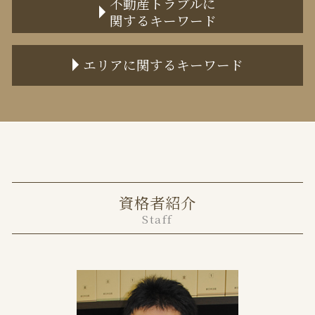
不動産トラブルに
関するキーワード
監護権 手続き
離婚調停 聞かれること
不動産売買 トラブル
離婚裁判 流れ
エリアに関するキーワード
不動産トラブル 弁護士
監護権 変更
家賃滞納 いつまで
離婚裁判 弁護士費用
港区 離婚 弁護士
任意売却 流れ 期間
協議離婚 弁護士
港区 不動産トラブル 弁護士
不動産トラブル 弁護士 費用
監護権 証明
中央区 離婚 弁護士
家賃滞納 強制退去
離婚 不貞行為
千代田区 離婚 弁護士
不動産トラブル 事例
離婚協議
中央区 不動産トラブル 弁護士
立ち退き 弁護士
離婚届 必要書類
資格者紹介
目黒区 離婚 弁護士
境界トラブル 相談
養育費 再婚した場合
Staff
目黒区 不動産トラブル 弁護士
任意売却とは わかりやすく
調停離婚 離婚届
千代田区 不動産トラブル 弁護士
貸店舗 大家 義務
調停離婚とは
任意売却とは メリット デメリット
離婚 不貞行為 慰謝料 相場
共有不動産の売却
離婚理由
不動産 トラブル 多い
財産分与 住宅ローン