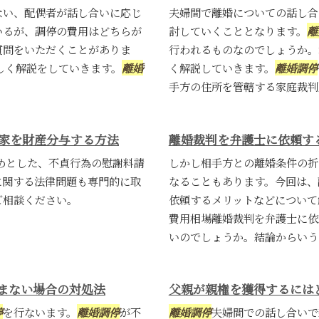
ない、配偶者が話し合いに応じ
夫婦間で離婚についての話し合
いるが、調停の費用はどちらが
討していくこととなります。
離
質問をいただくことがありま
行われるものなのでしょうか。
しく解説をしていきます。
離婚
く解説していきます。
離婚調停
手方の住所を管轄する家庭裁判所
家を財産分与する方法
離婚裁判を弁護士に依頼す
めとした、不貞行為の慰謝料請
しかし相手方との離婚条件の折
に関する法律問題も専門的に取
なることもあります。今回は、
ご相談ください。
依頼するメリットなどについて
費用相場離婚裁判を弁護士に依
いのでしょうか。結論からいうと
まない場合の対処法
父親が親権を獲得するには
停
を行ないます。
離婚調停
が不
離婚調停
夫婦間での話し合いで