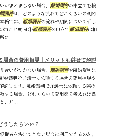
いがまとまらない場合、
離婚調停
の申立てを検
婚調停
は、どのような流れでどれくらいの期間
本稿では、
離婚調停
の流れや期間について詳し
の流れと期間 ①
離婚調停
の申立て
離婚調停
は相
に...
る場合の費用相場｜メリットも併せて解説
り合いがつかない場合、
離婚調停
や離婚裁判に
離婚裁判を弁護士に依頼する場合の費用相場や
解説します。離婚裁判で弁護士に依頼する際の
頼する場合、どれくらいの費用感を考えれば良
、弁...
どうしたらいい？
親権者を決定できない場合に利用できるのが、