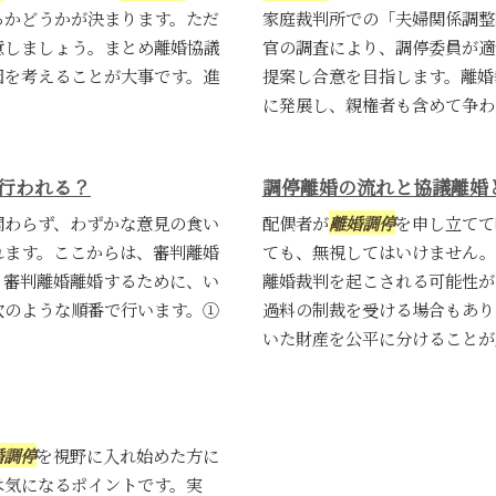
るかどうかが決まります。ただ
家庭裁判所での「夫婦関係調整
意しましょう。まとめ離婚協議
官の調査により、調停委員が適
因を考えることが大事です。進
提案し合意を目指します。離婚
に発展し、親権者も含めて争われ
行われる？
調停離婚の流れと協議離婚
関わらず、わずかな意見の食い
配偶者が
離婚調停
を申し立てて
れます。ここからは、審判離婚
ても、無視してはいけません。
と審判離婚離婚するために、い
離婚裁判を起こされる可能性が
次のような順番で行います。①
過料の制裁を受ける場合もあり
いた財産を公平に分けることが原
婚調停
を視野に入れ始めた方に
は気になるポイントです。実