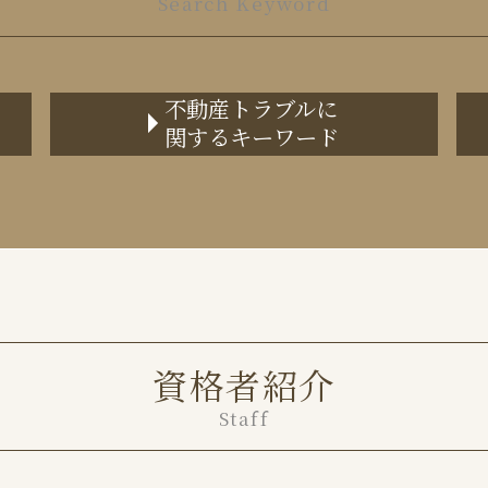
Search Keyword
不動産トラブルに
関するキーワード
任意売却 不動産会社
共有不動産 分割請求
事業用 賃貸借契約書
家賃滞納 保証会社
家賃滞納 裁判
不動産トラブル 弁護士
任意売却とは
資格者紹介
境界トラブル
Staff
境界トラブル 相談
相続 不動産 共有分割