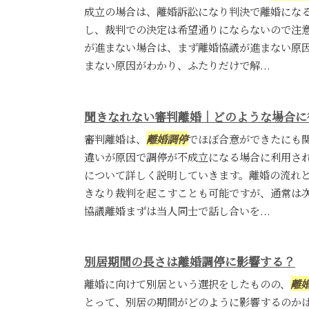
成立の場合は、離婚訴訟になり判決で離婚にな
し、裁判での決定は希望通りにならないので注
が進まない場合は、まず離婚協議が進まない原
まない原因がわかり、ふたりだけで解...
聞きなれない審判離婚｜どのような場合に
審判離婚は、
離婚調停
でほぼ合意ができたにも
違いが原因で調停が不成立になる場合に利用さ
について詳しく説明していきます。離婚の流れ
きなり裁判を起こすことも可能ですが、通常は
協議離婚まずは当人同士で話し合いを...
別居期間の長さは離婚調停に影響する？
離婚に向けて別居という選択をしたものの、
離
とって、別居の期間がどのように影響するのか