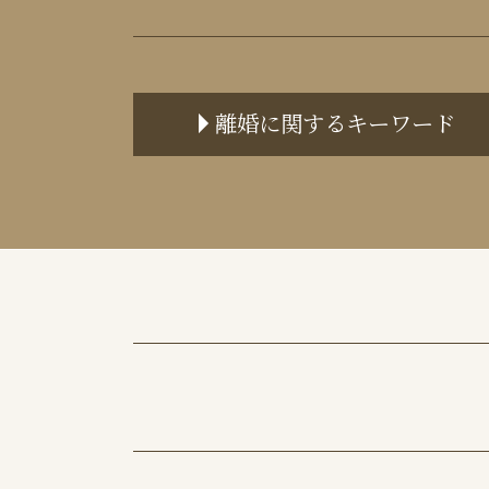
離婚に関するキーワード
離婚裁判 費用
親権者とは
協議離婚 公正証書
養育費 再婚した場合
親権 父親
面会交流 誰の権利
離婚 不貞行為
離婚届 提出先
離婚 不貞行為 時効
離婚 不貞行為 慰謝料 相場