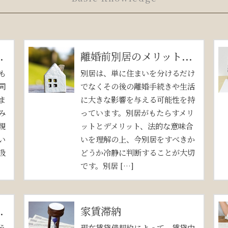
.
離婚前別居のメリット...
も
別居は、単に住まいを分けるだけ
同
でなくその後の離婚手続きや生活
ま
に大きな影響を与える可能性を持
み
っています。別居がもたらすメリ
親
ットとデメリット、法的な意味合
い
いを理解の上、今別居をすべきか
扱
どうか冷静に判断することが大切
です。別居 […]
.
家賃滞納
う
現在賃貸借契約によって、賃貸中