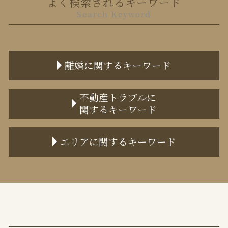
よく検索されるキーワード
Search Keyword
離婚に関するキーワード
離婚裁判 弁護士費用
不動産トラブルに
関するキーワード
離婚届 必要書類
協議離婚とは 証人
任意売却 流れ 期間
不貞行為 離婚できない
エリアに関するキーワード
不動産トラブル 無料相談
離婚調停 費用
不動産トラブル 弁護士 費用
監護権 変更
中央区 離婚 弁護士
家賃滞納 信用情報
面会交流 15歳以上
目黒区 離婚 弁護士
境界トラブル 弁護士
調停離婚 離婚届
目黒区 不動産トラブル 弁護士
不動産トラブル 弁護士
離婚届 書き方
千代田区 離婚 弁護士
事業用 賃貸借契約書
離婚協議書 公正証書
港区 不動産トラブル 弁護士