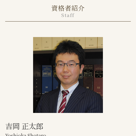
家賃滞納 強制退去
親権者とは
資格者紹介
港区 離婚 弁護士
遺産分割協議書 不動産 共有
離婚理由
Staff
中央区 不動産トラブル 弁護士
任意売却とは わかりやすく
離婚調停 別居
千代田区 不動産トラブル 弁護士
不動産売却 トラブル
離婚裁判 期間
土地境界トラブル 越境
離婚届 提出先
土地の境界 トラブル
法定養育費 いつから
家賃滞納 裁判
協議離婚 公正証書
任意売却とは メリット デメリット
協議離婚 弁護士
不動産 サブリース
離婚協議
家賃滞納 何も言われない
養育費 再婚した場合
家賃滞納 時効
土地境界トラブル 相談
家賃滞納 保証会社
吉岡 正太郎
Yoshioka Shotaro