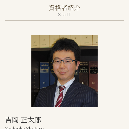
任意売却 不動産会社
離婚調停 弁護士費用
資格者紹介
千代田区 不動産トラブル 弁護士
不動産売買 トラブル 弁護士
法定養育費 いつから
Staff
目黒区 離婚 弁護士
土地の境界 トラブル
養育費 再婚した場合
港区 不動産トラブル 弁護士
家賃滞納 保証会社
調停離婚 離婚届
土地 境界トラブル
親権 父親
任意売却 競売
離婚調停 期間
共有不動産 相続
離婚協議
相続 不動産 共有分割
監護権 証明
家賃滞納 自己破産
離婚協議書
不動産 トラブル 多い
離婚裁判 費用
不動産トラブル 弁護士
不動産トラブル 無料相談
任意売却 期間
吉岡 正太郎
Yoshioka Shotaro