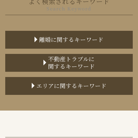
よく検索されるキーワード
Search Keyword
離婚に関するキーワード
不貞行為 離婚できない
不動産トラブルに
関するキーワード
離婚届 提出先
離婚の原因
不動産売買 トラブル
親権者とは
エリアに関するキーワード
事業用 賃貸借契約書
離婚 不貞行為 時効
不動産トラブル 事例
離婚 審判
中央区 不動産トラブル 弁護士
任意売却とは
財産分与 住宅ローン
港区 離婚 弁護士
家賃滞納 いつまで
監護権 手続き
千代田区 離婚 弁護士
任意売却とは わかりやすく
離婚 不貞行為 慰謝料
中央区 離婚 弁護士
家賃 値上げ 交渉
離婚裁判 期間
目黒区 不動産トラブル 弁護士